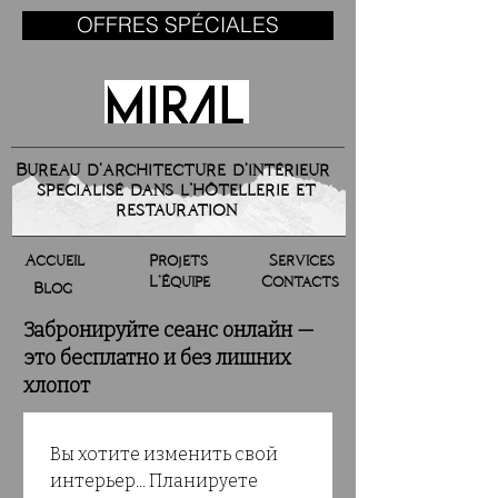
OFFRES SPÉCIALES
Bureau d'architecture d'intérieur
specialisé dans l’hôtellerie et
restauration
Accueil
Projets
Services
L’Équipe
Contacts
Blog
Забронируйте сеанс онлайн —
это бесплатно и без лишних
хлопот
Вы хотите изменить свой 
интерьер... Планируете 