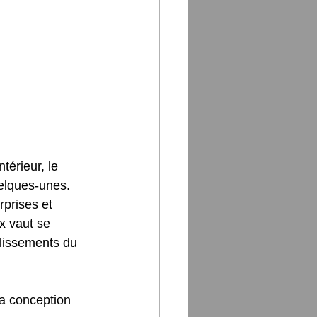
térieur, le 
elques-unes. 
rprises et 
x vaut se 
blissements du 
la conception 