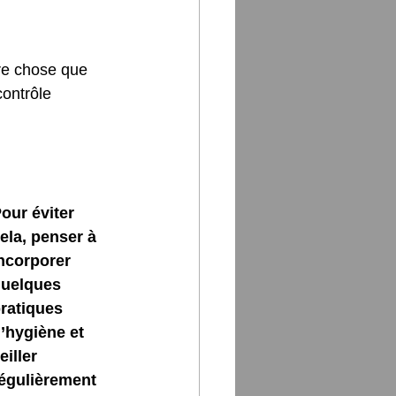
ère chose que 
contrôle 
our éviter 
ela, penser à 
ncorporer 
uelques 
ratiques 
’hygiène et 
eiller 
égulièrement 