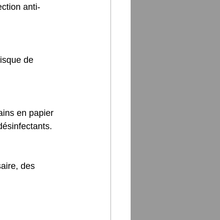
ction anti-
risque de 
ains en papier 
désinfectants.
saire, des 