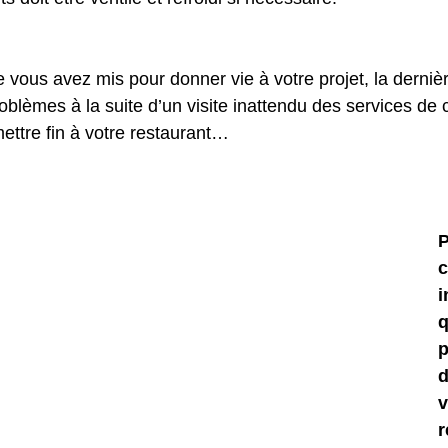
ue vous avez mis pour donner vie à votre projet, la derni
roblèmes à la suite d’un visite inattendu des services de 
ettre fin à votre restaurant… 
P
c
i
q
p
d
v
r