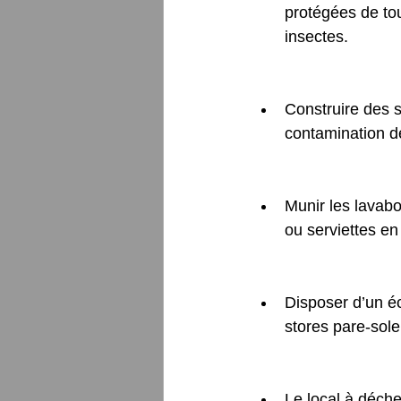
protégées de to
insectes.
Construire des s
contamination d
Munir les lavabo
ou serviettes en
Disposer d’un écl
stores pare-solei
Le local à déchet