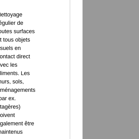
ettoyage 
égulier de 
outes surfaces 
t tous objets 
suels en 
ontact direct 
vec les 
liments. Les 
urs, sols, 
ménagements 
par ex. 
́tagères) 
oivent 
galement être 
aintenus 