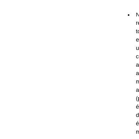
N
r
t
e
u
c
a
a
m
a
(
e
d
é
m