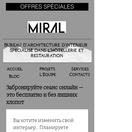
OFFRES SPÉCIALES
Bureau d'architecture d'intérieur
specialisé dans l’hôtellerie et
restauration
Accueil
Projets
Services
L’Équipe
Contacts
Blog
Забронируйте сеанс онлайн —
это бесплатно и без лишних
хлопот
Вы хотите изменить свой 
интерьер... Планируете 