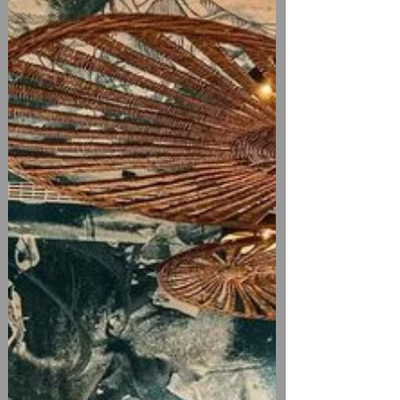
a-nyon-651066...