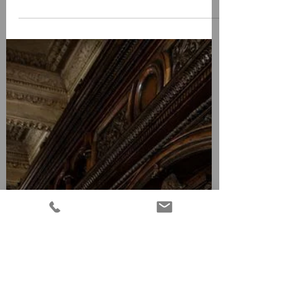
Prix de l'immobilier Romand
2022 - Aménagement
d'intérieur Brasserie "Le
Vaudois"
La Brasserie Le Vaudois se trouve dans le
centre-ville de Lausanne, à la Riponne.
L’établissement a connu une
transformation visant à le...