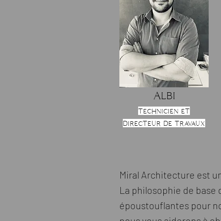
Albi
technicien et
directeur de travaux
Miral Architecture est u
La philosophie de base d
époustouflantes pour no
nous vous aiderons à obt