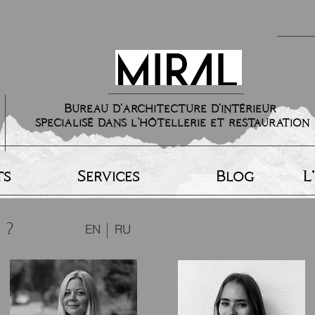
Bureau d'architecture d'intérieur
specialisé dans l’hôtellerie et restauration
ts
Services
Blog
L
 ?
EN
RU