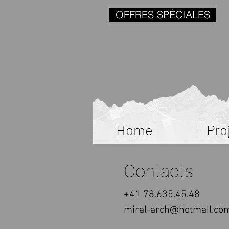
OFFRES SPÉCIALES
Home
Pro
Contacts
+41 78.635.45.48
miral-arch@hotmail.co