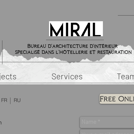
Bureau d'architecture d'intérieur
specialisé dans l’hôtellerie et restauration
jects
Services
Tea
Free Onl
FR
RU
m