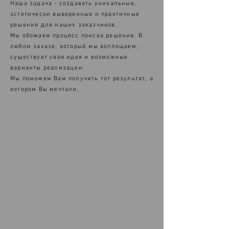
Наша задача - создавать уникальные,
эстетически выверенные и практичные
решения для наших заказчиков.
Мы обожаем процесс поиска решения. В
любом заказе, который мы воплощаем,
существует своя идея и возможные
варианты реализации.
Мы поможем Вам получить тот результат, а
котором Вы мечтали.