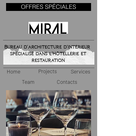
OFFRES SPÉCIALES
Bureau d'architecture d'intérieur
specialisé dans l’hôtellerie et
restauration
Projects
Home
Services
Team
Contacts